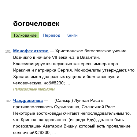
богочеловек
Толкование
Перевод
Книги
Монофелитство
— Христианское богословское учение.
101
Возникло в начале VII века н.э. в Византии.
Классифицируется церковью как ересь императора
Ираклия и патриарха Сергия. Монофелиты утверждают, что
Христос имел две разных сущности божественную и
человеческую, но&#8230; …
Религиозные термины
Чандраванша
— (Санскр.) Лунная Раса в
102
противоположность Сурьяванша, Солнечной Расе .
Некоторые востоковеды считают непоследовательным то,
что Кришна, чандраванша (из рода Яду), должен быть
провозглашен Аватаром Вишну, который есть проявление
солнечной&#8230; …