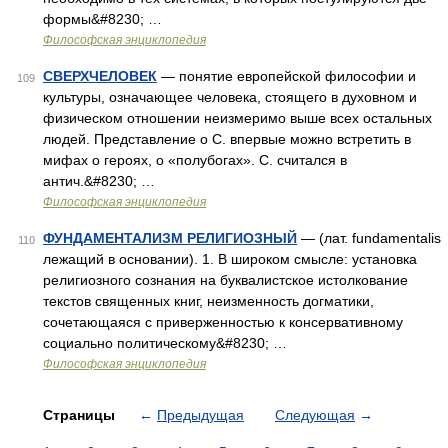
формы&#8230; …
Философская энциклопедия
СВЕРХЧЕЛОВЕК
— понятие европейской философии и
109
культуры, означающее человека, стоящего в духовном и
физическом отношении неизмеримо выше всех остальных
людей. Представление о С. впервые можно встретить в
мифах о героях, о «полубогах». С. считался в
антич.&#8230; …
Философская энциклопедия
ФУНДАМЕНТАЛИЗМ РЕЛИГИОЗНЫЙ
— (лат. fundamentalis
110
лежащий в основании). 1. В широком смысле: установка
религиозного сознания на буквалистское истолкование
текстов священных книг, неизменность догматики,
сочетающаяся с приверженностью к консервативному
социально политическому&#8230; …
Философская энциклопедия
Страницы
←
Предыдущая
Следующая
→