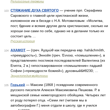
Религиозные термины
СТЯЖАНИЕ ДУХА СВЯТОГО
— учение прп. Серафима
103
Саровского о главной цели христианской жизни,
изложенное им в беседе с Н.А. Мотовиловым: «Молитва,
пост, бдение и всякие другие дела христианские, сколько ни
хороши они сами по себе, однако не в делании только их
состоит цель …
Русская история
АХАМОТ
— (греч. Άχαμώθ как передача евр. hahâchmôth,
104
«премудрость»), Эннойя (греч. Έννοια, «помышление»), в
представлениях гностиков последователей Валентина (из
Египта, 2 в.) гипостазированное «помышление» падшей
Софии («премудрости божией»), духовный&#8230; …
Энциклопедия мифологии
Горький
— Максим (1868 ) псевдоним современного
105
русского писателя Алексея Максимовича Пешкова. Р. в
мещанской семье нижегородского обойщика. Четырех лет
от роду потерял отца. «Семи лет (читаем мы в
автобиографии Г.) меня отдали в школу, где я учился