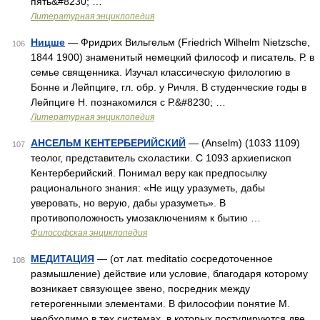
пять&#8230; …
Литературная энциклопедия
Ницше
— Фридрих Вильгельм (Friedrich Wilhelm Nietzsche,
106
1844 1900) знаменитый немецкий философ и писатель. Р. в
семье священника. Изучал классическую филологию в
Бонне и Лейпциге, гл. обр. у Ричля. В студенческие годы в
Лейпциге Н. познакомился с Р.&#8230; …
Литературная энциклопедия
АНСЕЛЬМ КЕНТЕРБЕРИЙСКИЙ
— (Anselm) (1033 1109)
107
теолог, представитель схоластики. С 1093 архиепископ
Кентерберийский. Понимал веру как предпосылку
рационального знания: «Не ищу уразуметь, дабы
уверовать, но верую, дабы уразуметь». В
противоположность умозаключениям к бытию …
Философская энциклопедия
МЕДИТАЦИЯ
— (от лат. meditatio сосредоточенное
108
размышление) действие или условие, благодаря которому
возникает связующее звено, посредник между
гетерогенными элементами. В философии понятие М.
необходимо в тех системах, в которых постулируются две